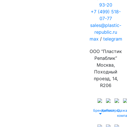
93-20
+7 (499) 518-
07-77
sales@plastic-
republic.ru
max
/
telegram
ООО “Пластик
Репаблик”
Москва,
Походный
проезд, 14,
R206
Бренды
Каталог
Распродаж
О
комп