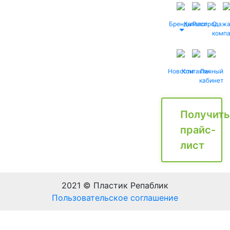
Бренды
Каталог
Распродаж
О
комп
Новости
Контакты
Личный
кабинет
Получить
прайс-
лист
2021 © Пластик Репаблик
Пользовательское соглашение