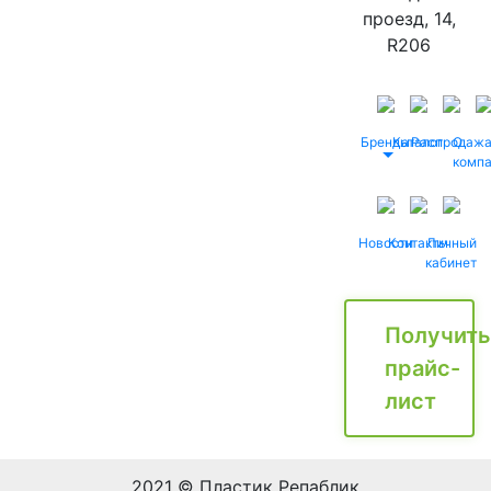
проезд, 14,
R206
Бренды
Каталог
Распродаж
О
комп
Новости
Контакты
Личный
кабинет
Получить
прайс-
лист
2021 © Пластик Репаблик