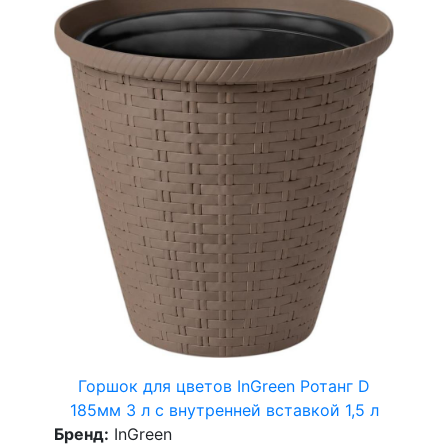
Горшок для цветов InGreen Ротанг D
185мм 3 л с внутренней вставкой 1,5 л
Бренд:
InGreen