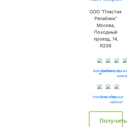
ООО “Пластик
Репаблик”
Москва,
Походный
проезд, 14,
R206
Бренды
Каталог
Распродаж
О
комп
Новости
Контакты
Личный
кабинет
Получить