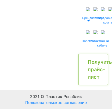
Бренды
Каталог
Распродаж
О
комп
Новости
Контакты
Личный
кабинет
Получить
прайс-
лист
2021 © Пластик Репаблик
Пользовательское соглашение