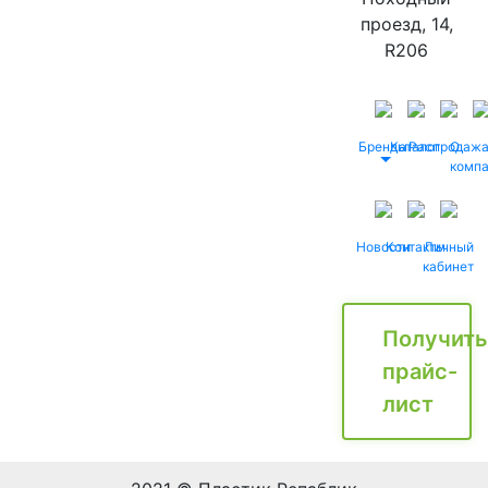
проезд, 14,
R206
Бренды
Каталог
Распродаж
О
комп
Новости
Контакты
Личный
кабинет
Получить
прайс-
лист