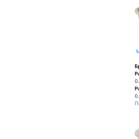
Б
Р
0
Р
0
П