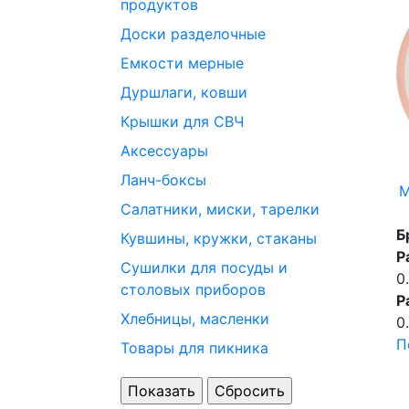
продуктов
Доски разделочные
Емкости мерные
Дуршлаги, ковши
Крышки для СВЧ
Аксессуары
Ланч-боксы
М
Салатники, миски, тарелки
Б
Кувшины, кружки, стаканы
Р
Сушилки для посуды и
0
столовых приборов
Р
Хлебницы, масленки
0
П
Товары для пикника