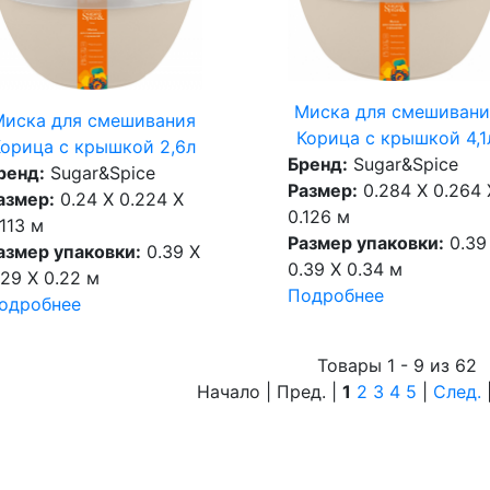
Миска для смешивани
Миска для смешивания
Корица с крышкой 4,1
Корица с крышкой 2,6л
Бренд:
Sugar&Spice
ренд:
Sugar&Spice
Размер:
0.284 X 0.264 
азмер:
0.24 X 0.224 X
0.126 м
.113 м
Размер упаковки:
0.39
азмер упаковки:
0.39 X
0.39 X 0.34 м
.29 X 0.22 м
Подробнее
одробнее
Товары 1 - 9 из 62
Начало | Пред. |
1
2
3
4
5
|
След.