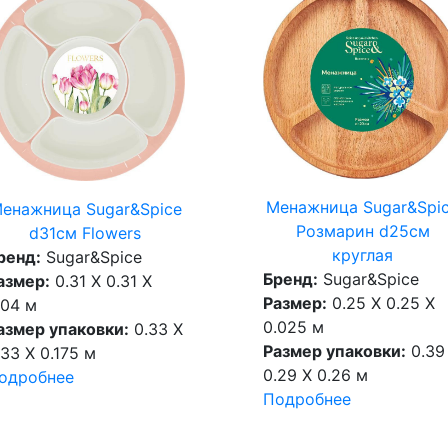
Менажница Sugar&Spi
енажница Sugar&Spice
Розмарин d25см
d31см Flowers
круглая
ренд:
Sugar&Spice
Бренд:
Sugar&Spice
азмер:
0.31 X 0.31 X
Размер:
0.25 X 0.25 X
.04 м
0.025 м
азмер упаковки:
0.33 X
Размер упаковки:
0.39
.33 X 0.175 м
0.29 X 0.26 м
одробнее
Подробнее