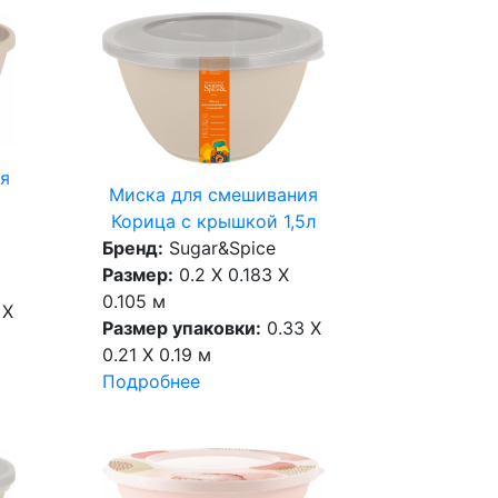
я
Миска для смешивания
Корица с крышкой 1,5л
Бренд:
Sugar&Spice
Размер:
0.2 X 0.183 X
0.105 м
 X
Размер упаковки:
0.33 X
0.21 X 0.19 м
Подробнее