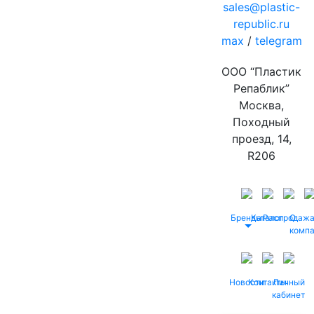
sales@plastic-
republic.ru
max
/
telegram
ООО “Пластик
Репаблик”
Москва,
Походный
проезд, 14,
R206
Бренды
Каталог
Распродаж
О
комп
Новости
Контакты
Личный
кабинет