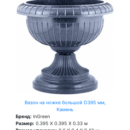
Вазон на ножке большой D395 мм,
Камень
Бренд:
InGreen
Размер:
0.395 X 0.395 X 0.33 м