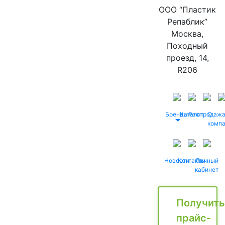
ООО “Пластик
Репаблик”
Москва,
Походный
проезд, 14,
R206
Бренды
Каталог
Распродаж
О
комп
Новости
Контакты
Личный
кабинет
Получить
прайс-