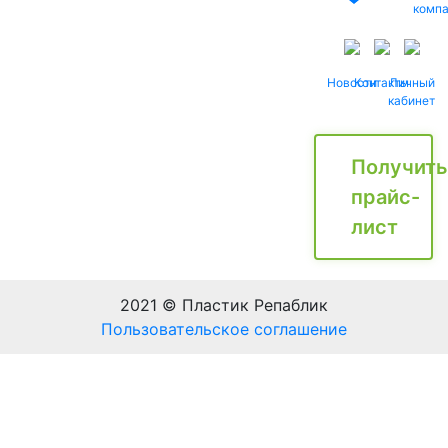
комп
Новости
Контакты
Личный
кабинет
Получить
прайс-
лист
2021 © Пластик Репаблик
Пользовательское соглашение