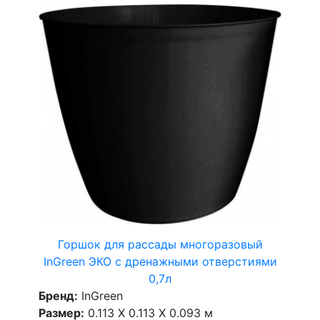
Горшок для рассады многоразовый
InGreen ЭКО с дренажными отверстиями
0,7л
Бренд:
InGreen
Размер:
0.113 X 0.113 X 0.093 м