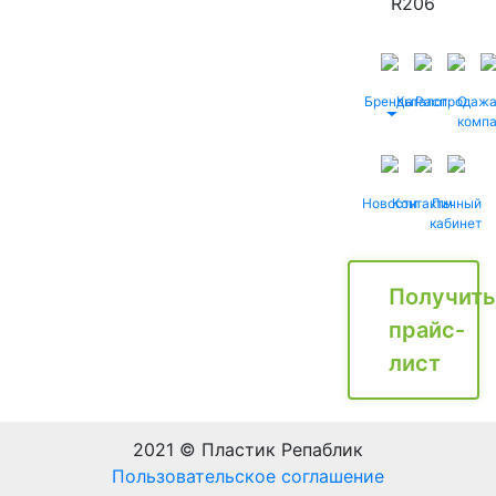
R206
Бренды
Каталог
Распродаж
О
комп
Новости
Контакты
Личный
кабинет
Получить
прайс-
лист
2021 © Пластик Репаблик
Пользовательское соглашение