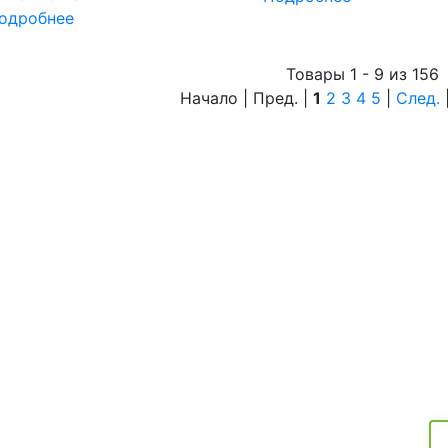
одробнее
Товары 1 - 9 из 156
Начало | Пред. |
1
2
3
4
5
|
След.