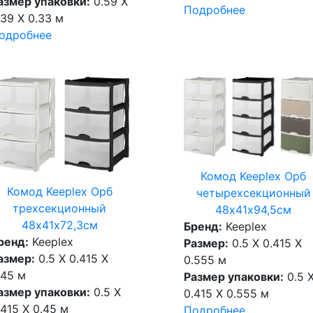
азмер упаковки:
0.59 X
Подробнее
.39 X 0.33 м
одробнее
Комод Keeplex Орб
Комод Keeplex Орб
четырехсекционный
трехсекционный
48х41х94,5см
48х41х72,3см
Бренд:
Keeplex
ренд:
Keeplex
Размер:
0.5 X 0.415 X
азмер:
0.5 X 0.415 X
0.555 м
.45 м
Размер упаковки:
0.5 
азмер упаковки:
0.5 X
0.415 X 0.555 м
.415 X 0.45 м
Подробнее