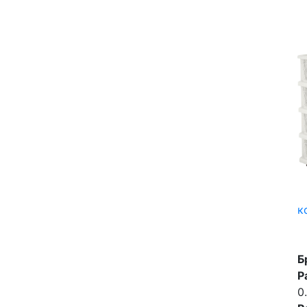
к
Б
Р
0