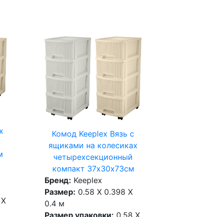
х
Комод Keeplex Вязь с
ящиками на колесиках
м
четырехсекционный
компакт 37х30х73см
Бренд:
Keeplex
Размер:
0.58 X 0.398 X
 X
0.4 м
Размер упаковки:
0.58 X