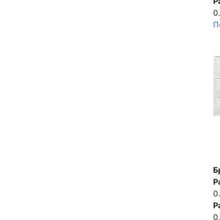
Р
0
П
Б
Р
0
Р
0