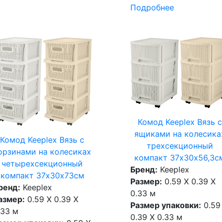
Подробнее
Комод Keeplex Вязь с
ящиками на колесика
Комод Keeplex Вязь с
трехсекционный
орзинами на колесиках
компакт 37х30х56,3с
четырехсекционный
Бренд:
Keeplex
компакт 37х30х73см
Размер:
0.59 X 0.39 X
ренд:
Keeplex
0.33 м
азмер:
0.59 X 0.39 X
Размер упаковки:
0.59
.33 м
0.39 X 0.33 м