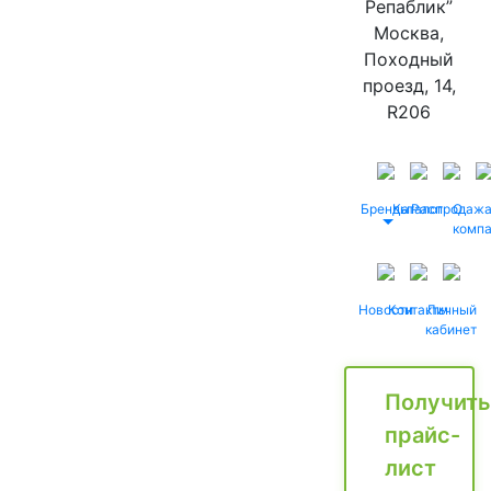
Репаблик”
Москва,
Походный
проезд, 14,
R206
Бренды
Каталог
Распродаж
О
комп
Новости
Контакты
Личный
кабинет
Получить
прайс-
лист