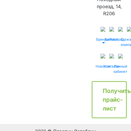
проезд, 14,
R206
Бренды
Каталог
Распродаж
О
комп
Новости
Контакты
Личный
кабинет
Получить
прайс-
лист