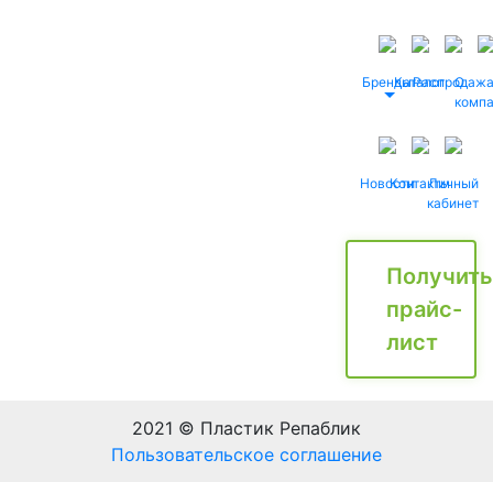
Бренды
Каталог
Распродаж
О
комп
Новости
Контакты
Личный
кабинет
Получить
прайс-
лист
2021 © Пластик Репаблик
Пользовательское соглашение