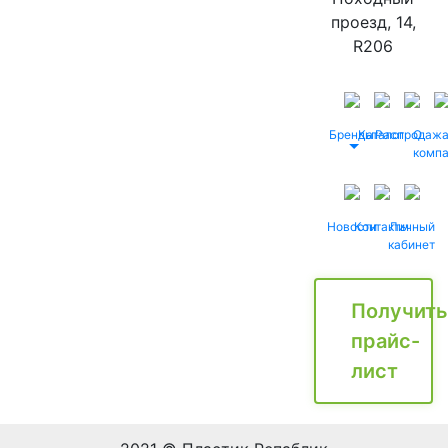
проезд, 14,
R206
Бренды
Каталог
Распродаж
О
комп
Новости
Контакты
Личный
кабинет
Получить
прайс-
лист