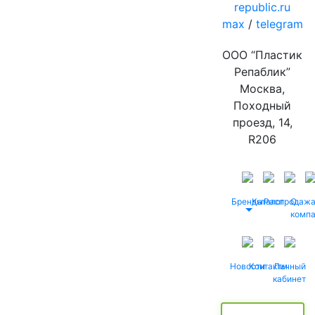
republic.ru
max
/
telegram
ООО “Пластик
Репаблик”
Москва,
Походный
проезд, 14,
R206
Бренды
Каталог
Распродаж
О
комп
Новости
Контакты
Личный
кабинет