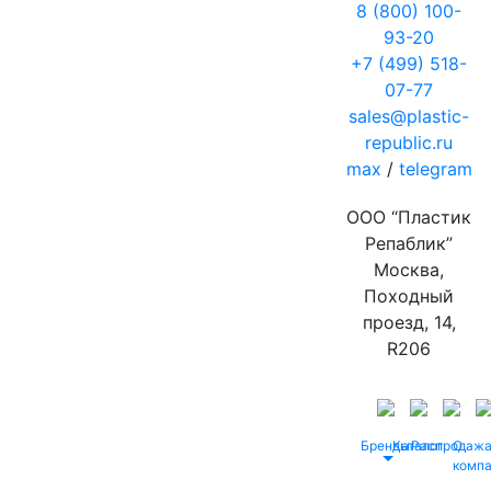
8 (800) 100-
93-20
+7 (499) 518-
07-77
sales@plastic-
republic.ru
max
/
telegram
ООО “Пластик
Репаблик”
Москва,
Походный
проезд, 14,
R206
Бренды
Каталог
Распродаж
О
комп