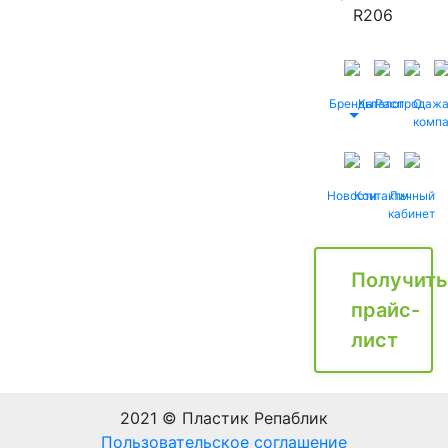
R206
Бренды
Каталог
Распродаж
О
комп
Новости
Контакты
Личный
кабинет
Получить
прайс-
лист
2021 © Пластик Репаблик
Пользовательское соглашение