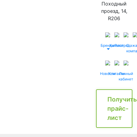
Походный
проезд, 14,
R206
Бренды
Каталог
Распродаж
О
комп
Новости
Контакты
Личный
кабинет
Получить
прайс-
лист