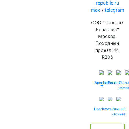
republic.ru
max
/
telegram
ООО “Пластик
Репаблик”
Москва,
Походный
проезд, 14,
R206
Бренды
Каталог
Распродаж
О
комп
Новости
Контакты
Личный
кабинет