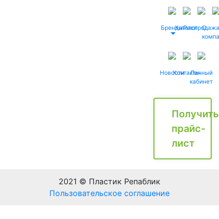
Бренды
Каталог
Распродаж
О
комп
Новости
Контакты
Личный
кабинет
Получить
прайс-
лист
2021 © Пластик Репаблик
Пользовательское соглашение