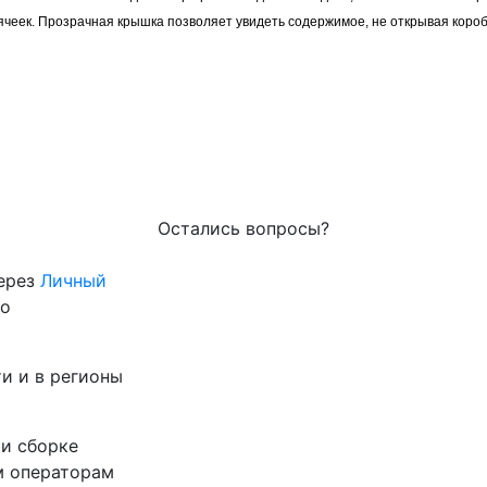
ячеек. Прозрачная крышка позволяет увидеть содержимое, не открывая коробк
Остались вопросы?
через
Личный
го
и и в регионы
 и сборке
м операторам