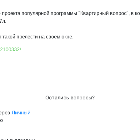
о проекта популярной программы "Квартирный вопрос", в к
7л.
 такой прелести на своем окне.
/2100332/
Остались вопросы?
через
Личный
го
и и в регионы