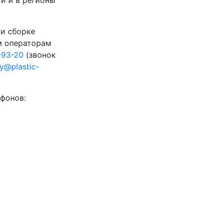
 и сборке
м операторам
-93-20
(звонок
ty@plastic-
фонов: