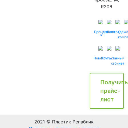
R206
Бренды
Каталог
Распродаж
О
комп
Новости
Контакты
Личный
кабинет
Получить
прайс-
лист
2021 © Пластик Репаблик