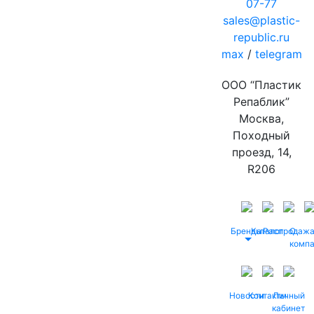
07-77
sales@plastic-
republic.ru
max
/
telegram
ООО “Пластик
Репаблик”
Москва,
Походный
проезд, 14,
R206
Бренды
Каталог
Распродаж
О
комп
Новости
Контакты
Личный
кабинет